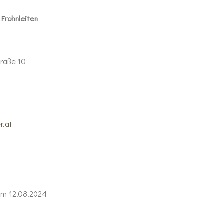
Frohnleiten
traße 10
r.at
e
m 12.08.2024