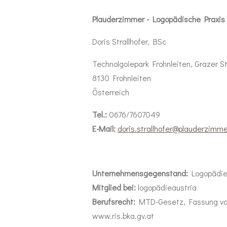
Plauderzimmer - Logopädische Praxis 
Doris Strallhofer, BSc
Technolgoiepark Frohnleiten, Grazer S
8130 Frohnleiten
Österreich
Tel.:
0676/7607049
E-Mail:
doris.strallhofer@plauderzimme
Unternehmensgegenstand:
Logopädi
Mitglied bei:
logopädieaustria
Berufsrecht:
MTD-Gesetz, Fassung vo
www.ris.bka.gv.at