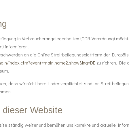
ng
eilegung in Verbraucherangelegenheiten (ODR-Verordnung) möchten
m) informieren.
eschwerden an die Online Streitbeilegungsplattform der Europä
/main/index.cfm?event=main.home2.show&lng=DE
zu richten. Die
ssum.
n, dass wir nicht bereit oder verpflichtet sind, an Streitbeilegu
ehmen.
e dieser Website
site ständig weiter und bemühen uns korrekte und aktuelle Inform